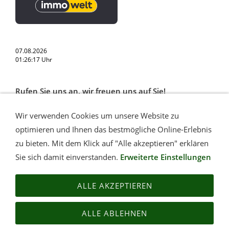
07.08.2026
01:26:17 Uhr
Rufen Sie uns an, wir freuen uns auf Sie!
Wir verwenden Cookies um unsere Website zu
033922 - 599 923
optimieren und Ihnen das bestmögliche Online-Erlebnis
zu bieten. Mit dem Klick auf "Alle akzeptieren" erklären
Sie sich damit einverstanden.
Erweiterte Einstellungen
"Die Natur ist der vortrefflichste Lehrer."
ALLE AKZEPTIEREN
ALLE ABLEHNEN
KONTAKT
IMPRESSUM
WIDERRUFSRECHT
DATENSCHUTZERKLÄRUNG